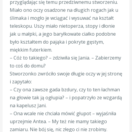
przyglądając się temu przedziwnemu stworzeniu.
Miało ono oczy osadzone na długich rogach jak u
ślimaka i mogło je wciągać i wysuwać na kształt
teleskopu. Uszy miało nietoperza, stopy i dłonie
jak u małpki, a jego baryłkowate ciałko podobne
było kształtem do pająka i pokryte gęstym,
miękkim futerkiem.
– Cóż to takiego? – zdziwiła się Jania. – Zabierzemy
to coś do domu?
Stworzonko zwróciło swoje długie oczy w jej stronę
i zapytało:
– Czy ona zawsze gada bzdury, czy to ten łachman
na głowie tak ją ogłupia? – i popatrzyło ze wzgardą
na kapelusz Jani.
– Ona wcale nie chciała mówić głupot – wyjaśniła
uprzejmie Antea. – My też nie mamy takiego
zamiaru. Nie bój się, nic złego ci nie zrobimy.