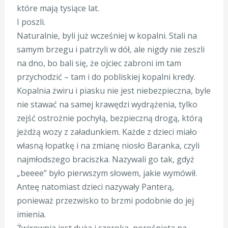
które mają tysiące lat.
I poszli.
Naturalnie, byli już wcześniej w kopalni. Stali na
samym brzegu i patrzyli w dół, ale nigdy nie zeszli
na dno, bo bali się, że ojciec zabroni im tam
przychodzić – tam i do pobliskiej kopalni kredy.
Kopalnia żwiru i piasku nie jest niebezpieczna, byle
nie stawać na samej krawędzi wydrążenia, tylko
zejść ostrożnie pochyłą, bezpieczną drogą, którą
jeżdżą wozy z załadunkiem. Każde z dzieci miało
własną łopatkę i na zmianę niosło Baranka, czyli
najmłodszego braciszka. Nazywali go tak, gdyż
„beeee” było pierwszym słowem, jakie wymówił.
Anteę natomiast dzieci nazywały Panterą,
ponieważ przezwisko to brzmi podobnie do jej
imienia.