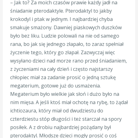
– Jak to? Za moich czasów prawie każdy jadł na
śniadanie pterodaktyle. Pterodaktyl to jakby
krokodyl i ptak w jednym. I najbardziej chyba
smakuje smażony. Dawniej piaskowych duszków
było bez liku. Ludzie polowali na nie od samego
rana, bo jak się jednego złapało, to zaraz spełniał
życzenie tego, który go złapał. Zazwyczaj więc
wysyłano dzieci nad morze rano przed śniadaniem,
z życzeniami na cały dzień i często najstarszy
chłopiec miał za zadanie prosić o jedną sztukę
megaterium, gotowe już do usmażenia.
Megaterium było wielkie jak słoń i dużo było na
nim mięsa. A jeśli ktoś miał ochotę na rybę, to żądał
ichtiozaura, który miał od dwudziestu do
czterdziestu stóp długości i też starczał na spory
posiłek. A z drobiu najbardziej pożądany był
pterodaktyl. Młodsze dzieci mogły prosić o coś