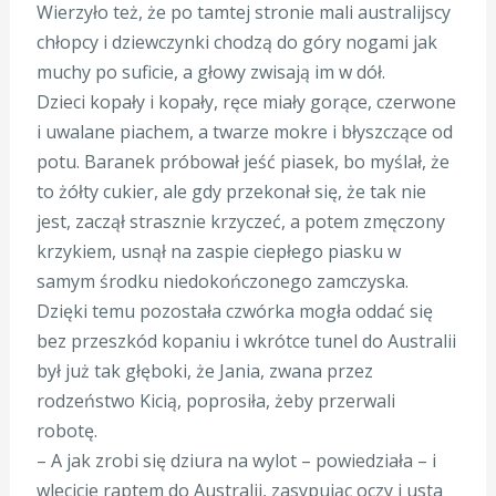
Wierzyło też, że po tamtej stronie mali australijscy
chłopcy i dziewczynki chodzą do góry nogami jak
muchy po suficie, a głowy zwisają im w dół.
Dzieci kopały i kopały, ręce miały gorące, czerwone
i uwalane piachem, a twarze mokre i błyszczące od
potu. Baranek próbował jeść piasek, bo myślał, że
to żółty cukier, ale gdy przekonał się, że tak nie
jest, zaczął strasznie krzyczeć, a potem zmęczony
krzykiem, usnął na zaspie ciepłego piasku w
samym środku niedokończonego zamczyska.
Dzięki temu pozostała czwórka mogła oddać się
bez przeszkód kopaniu i wkrótce tunel do Australii
był już tak głęboki, że Jania, zwana przez
rodzeństwo Kicią, poprosiła, żeby przerwali
robotę.
– A jak zrobi się dziura na wylot – powiedziała – i
wlecicie raptem do Australii, zasypując oczy i usta