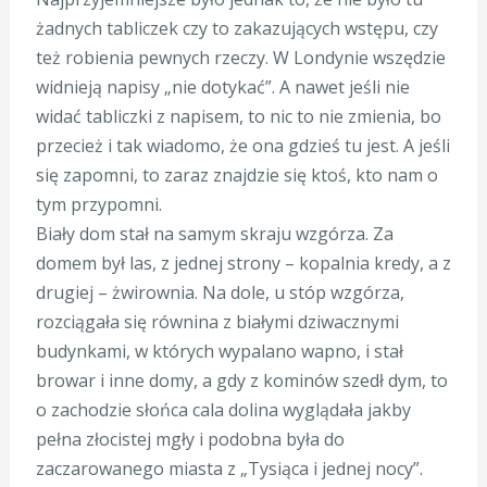
żadnych tabliczek czy to zakazujących wstępu, czy
też robienia pewnych rzeczy. W Londynie wszędzie
widnieją napisy „nie dotykać”. A nawet jeśli nie
widać tabliczki z napisem, to nic to nie zmienia, bo
przecież i tak wiadomo, że ona gdzieś tu jest. A jeśli
się zapomni, to zaraz znajdzie się ktoś, kto nam o
tym przypomni.
Biały dom stał na samym skraju wzgórza. Za
domem był las, z jednej strony – kopalnia kredy, a z
drugiej – żwirownia. Na dole, u stóp wzgórza,
rozciągała się równina z białymi dziwacznymi
budynkami, w których wypalano wapno, i stał
browar i inne domy, a gdy z kominów szedł dym, to
o zachodzie słońca cala dolina wyglądała jakby
pełna złocistej mgły i podobna była do
zaczarowanego miasta z „Tysiąca i jednej nocy”.