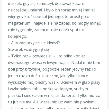
duszek, gdy się zamoczył, dostawał kataru i
najczęściej umierał. I było ich coraz mniej i mniej,
więc gdy ktoś spotkał jednego, to prosił go o
megaterium i najadał się na zapas, bo mogły minąć
całe tygodnie, zanim mu się udało spotkać
kolejnego.
– A ty zamoczyłeś się kiedyś?
Stworek wzdrygnął się.
– Tylko raz – powiedział. – I to tylko koniec
dwunastego włosa w lewym wąsie. Nadal mnie tam
boli przy brzydkiej pogodzie. Jeden jedyny raz i o
jeden raz za dużo. Uciekłem, jak tylko słońce
wysuszyło mój biedny wąsik. Uciekłem w głąb plaży
i wykopałem sobie norkę w ciepłym, suchym
piasku. I siedziałem w niej aż do teraz. Tylko morza
tu już nie ma. Ale więcej nic już wam nie powiem.
– Jeszcze jedno nam tylko powiedz! – prosiły dzieci.