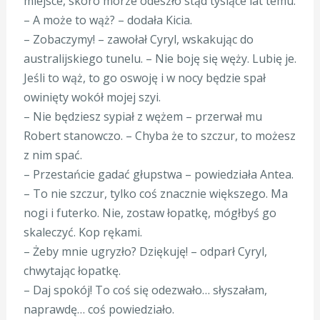
miejsce, skoro morze odeszło stąd tysiące lat temu.
– A może to wąż? – dodała Kicia.
– Zobaczymy! – zawołał Cyryl, wskakując do
australijskiego tunelu. – Nie boję się węży. Lubię je.
Jeśli to wąż, to go oswoję i w nocy będzie spał
owinięty wokół mojej szyi.
– Nie będziesz sypiał z wężem – przerwał mu
Robert stanowczo. – Chyba że to szczur, to możesz
z nim spać.
– Przestańcie gadać głupstwa – powiedziała Antea.
– To nie szczur, tylko coś znacznie większego. Ma
nogi i futerko. Nie, zostaw łopatkę, mógłbyś go
skaleczyć. Kop rękami.
– Żeby mnie ugryzło? Dziękuję! – odparł Cyryl,
chwytając łopatkę.
– Daj spokój! To coś się odezwało… słyszałam,
naprawdę… coś powiedziało.