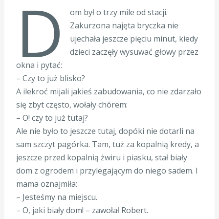
D
om był o trzy mile od stacji.
Zakurzona najęta bryczka nie
ujechała jeszcze pięciu minut, kiedy
dzieci zaczęły wysuwać głowy przez
okna i pytać:
– Czy to już blisko?
A ilekroć mijali jakieś zabudowania, co nie zdarzało
się zbyt często, wołały chórem:
– O! czy to już tutaj?
Ale nie było to jeszcze tutaj, dopóki nie dotarli na
sam szczyt pagórka. Tam, tuż za kopalnią kredy, a
jeszcze przed kopalnią żwiru i piasku, stał biały
dom z ogrodem i przylegającym do niego sadem. I
mama oznajmiła:
– Jesteśmy na miejscu.
– O, jaki biały dom! – zawołał Robert.