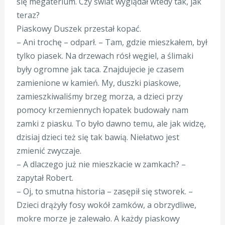
się megaterium. Czy świat wyglądał wtedy tak, jak
teraz?
Piaskowy Duszek przestał kopać.
– Ani trochę – odparł. – Tam, gdzie mieszkałem, był
tylko piasek. Na drzewach rósł węgiel, a ślimaki
były ogromne jak taca. Znajdujecie je czasem
zamienione w kamień. My, duszki piaskowe,
zamieszkiwaliśmy brzeg morza, a dzieci przy
pomocy krzemiennych łopatek budowały nam
zamki z piasku. To było dawno temu, ale jak widzę,
dzisiaj dzieci też się tak bawią. Niełatwo jest
zmienić zwyczaje.
– A dlaczego już nie mieszkacie w zamkach? –
zapytał Robert.
– Oj, to smutna historia – zasępił się stworek. –
Dzieci drążyły fosy wokół zamków, a obrzydliwe,
mokre morze je zalewało. A każdy piaskowy