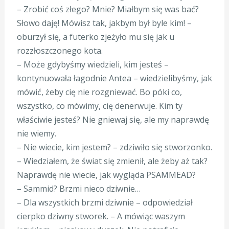
– Zrobić coś złego? Mnie? Miałbym się was bać?
Słowo daję! Mówisz tak, jakbym był byle kim! –
oburzył się, a futerko zjeżyło mu się jak u
rozzłoszczonego kota.
– Może gdybyśmy wiedzieli, kim jesteś –
kontynuowała łagodnie Antea – wiedzielibyśmy, jak
mówić, żeby cię nie rozgniewać. Bo póki co,
wszystko, co mówimy, cię denerwuje. Kim ty
właściwie jesteś? Nie gniewaj się, ale my naprawdę
nie wiemy.
– Nie wiecie, kim jestem? – zdziwiło się stworzonko.
– Wiedziałem, że świat się zmienił, ale żeby aż tak?
Naprawdę nie wiecie, jak wygląda PSAMMEAD?
– Sammid? Brzmi nieco dziwnie…
– Dla wszystkich brzmi dziwnie – odpowiedział
cierpko dziwny stworek. – A mówiąc waszym