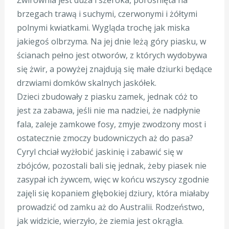
Żwirownia jest duża i szeroka, porośnięta na
brzegach trawą i suchymi, czerwonymi i żółtymi
polnymi kwiatkami. Wygląda trochę jak miska
jakiegoś olbrzyma. Na jej dnie leżą góry piasku, w
ścianach pełno jest otworów, z których wydobywa
się żwir, a powyżej znajdują się małe dziurki będące
drzwiami domków skalnych jaskółek.
Dzieci zbudowały z piasku zamek, jednak cóż to
jest za zabawa, jeśli nie ma nadziei, że nadpłynie
fala, zaleje zamkowe fosy, zmyje zwodzony most i
ostatecznie zmoczy budowniczych aż do pasa?
Cyryl chciał wyżłobić jaskinię i zabawić się w
zbójców, pozostali bali się jednak, żeby piasek nie
zasypał ich żywcem, więc w końcu wszyscy zgodnie
zajęli się kopaniem głębokiej dziury, która miałaby
prowadzić od zamku aż do Australii. Rodzeństwo,
jak widzicie, wierzyło, że ziemia jest okrągła.