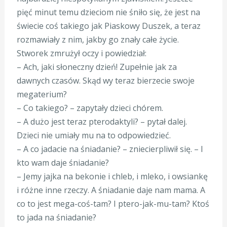
pięć minut temu dzieciom nie śniło się, że jest na
świecie coś takiego jak Piaskowy Duszek, a teraz
rozmawiały z nim, jakby go znały całe życie.
Stworek zmrużył oczy i powiedział:
– Ach, jaki słoneczny dzień! Zupełnie jak za
dawnych czasów. Skąd wy teraz bierzecie swoje
megaterium?
– Co takiego? – zapytały dzieci chórem.
– A dużo jest teraz pterodaktyli? – pytał dalej.
Dzieci nie umiały mu na to odpowiedzieć.
– A co jadacie na śniadanie? – zniecierpliwił się. – I
kto wam daje śniadanie?
– Jemy jajka na bekonie i chleb, i mleko, i owsiankę
i różne inne rzeczy. A śniadanie daje nam mama. A
co to jest mega-coś-tam? I ptero-jak-mu-tam? Ktoś
to jada na śniadanie?