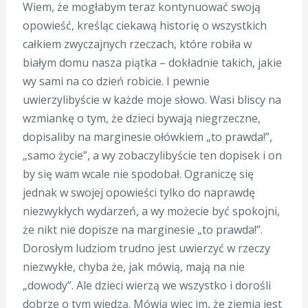
Wiem, że mogłabym teraz kontynuować swoją
opowieść, kreśląc ciekawą historię o wszystkich
całkiem zwyczajnych rzeczach, które robiła w
białym domu nasza piątka – dokładnie takich, jakie
wy sami na co dzień robicie. I pewnie
uwierzylibyście w każde moje słowo. Wasi bliscy na
wzmiankę o tym, że dzieci bywają niegrzeczne,
dopisaliby na marginesie ołówkiem „to prawda!”,
„samo życie”, a wy zobaczylibyście ten dopisek i on
by się wam wcale nie spodobał. Ograniczę się
jednak w swojej opowieści tylko do naprawdę
niezwykłych wydarzeń, a wy możecie być spokojni,
że nikt nie dopisze na marginesie „to prawda!”.
Dorosłym ludziom trudno jest uwierzyć w rzeczy
niezwykłe, chyba że, jak mówią, mają na nie
„dowody”. Ale dzieci wierzą we wszystko i dorośli
dobrze o tym wiedzą. Mówią więc im, że ziemia jest