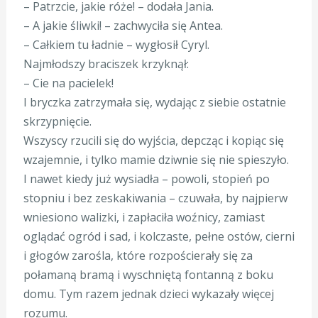
– Patrzcie, jakie róże! – dodała Jania.
– A jakie śliwki! – zachwyciła się Antea.
– Całkiem tu ładnie – wygłosił Cyryl.
Najmłodszy braciszek krzyknął:
– Cie na pacielek!
I bryczka zatrzymała się, wydając z siebie ostatnie
skrzypnięcie.
Wszyscy rzucili się do wyjścia, depcząc i kopiąc się
wzajemnie, i tylko mamie dziwnie się nie spieszyło.
I nawet kiedy już wysiadła – powoli, stopień po
stopniu i bez zeskakiwania – czuwała, by najpierw
wniesiono walizki, i zapłaciła woźnicy, zamiast
oglądać ogród i sad, i kolczaste, pełne ostów, cierni
i głogów zarośla, które rozpościerały się za
połamaną bramą i wyschniętą fontanną z boku
domu. Tym razem jednak dzieci wykazały więcej
rozumu.