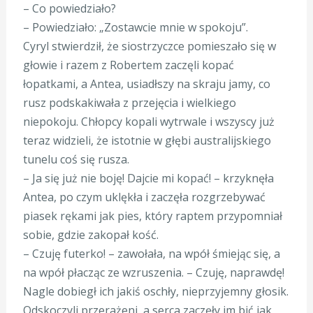
– Co powiedziało?
– Powiedziało: „Zostawcie mnie w spokoju”.
Cyryl stwierdził, że siostrzyczce pomieszało się w
głowie i razem z Robertem zaczęli kopać
łopatkami, a Antea, usiadłszy na skraju jamy, co
rusz podskakiwała z przejęcia i wielkiego
niepokoju. Chłopcy kopali wytrwale i wszyscy już
teraz widzieli, że istotnie w głębi australijskiego
tunelu coś się rusza.
– Ja się już nie boję! Dajcie mi kopać! – krzyknęła
Antea, po czym uklękła i zaczęła rozgrzebywać
piasek rękami jak pies, który raptem przypomniał
sobie, gdzie zakopał kość.
– Czuję futerko! – zawołała, na wpół śmiejąc się, a
na wpół płacząc ze wzruszenia. – Czuję, naprawdę!
Nagle dobiegł ich jakiś oschły, nieprzyjemny głosik.
Odskoczyli przerażeni, a serca zaczęły im bić jak