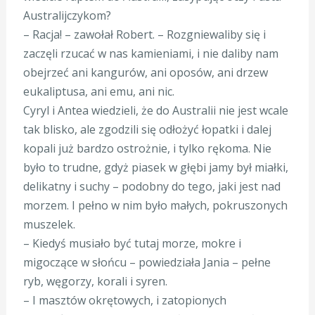
Australijczykom?
– Racja! – zawołał Robert. – Rozgniewaliby się i
zaczęli rzucać w nas kamieniami, i nie daliby nam
obejrzeć ani kangurów, ani oposów, ani drzew
eukaliptusa, ani emu, ani nic.
Cyryl i Antea wiedzieli, że do Australii nie jest wcale
tak blisko, ale zgodzili się odłożyć łopatki i dalej
kopali już bardzo ostrożnie, i tylko rękoma. Nie
było to trudne, gdyż piasek w głębi jamy był miałki,
delikatny i suchy – podobny do tego, jaki jest nad
morzem. I pełno w nim było małych, pokruszonych
muszelek.
– Kiedyś musiało być tutaj morze, mokre i
migoczące w słońcu – powiedziała Jania – pełne
ryb, węgorzy, korali i syren.
– I masztów okrętowych, i zatopionych