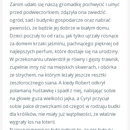
Zanim udało się naszą gromadkę pochwycić i umyć
przed podwieczorkiem, zdążyła ona zwiedzić
ogród, sad i budynki gospodarcze oraz nabrać
pewności, że będzie jej dobrze w białym domu.
Dzieci poczuły to od razu, jak tylko ujrzały rosnące
za domem krzaki jaśminu, pachnącego piękniej od
najlepszych perfum, które dostaje się na urodziny.
W przekonaniu utwierdził je równy i gęsty trawnik,
zupełnie inny niż na miejskich skwerach, i obórka
ze strychem, na którym leżały jeszcze resztki
zeszłorocznego siana. A kiedy Robert odkrył
połamaną huśtawkę i spadł z niej, nabijając sobie
na głowie guza wielkości jajka, a Cyryl przyciął
sobie palce drzwiczkami od czegoś w rodzaju budki
dla królików, nie miały już wątpliwości, że właśnie
wygrały los na loterii.
Najprzyjemniejsze było jednak to, że nie było tu