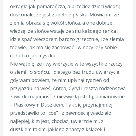
okrągła jak pomarańcza, a przecież dzieci wiedzą
doskonale, że jest zupełnie płaska. Mówią im, że
ziemia obraca się wokół słońca, a one dobrze
wiedzą, że słońce wstaje ze snu każdego ranka i
idzie spać wieczorem bardzo grzecznie, i że ziemia
też wie, jak ma się zachować i w nocy leży sobie
cichutko jak myszka.
Nie wątpię, że i wy wierzycie w te wszystkie rzeczy
o ziemi i o słońcu, i dlatego bez trudu uwierzycie,
gdy wam powiem, że nim upłynął tydzień od
przyjazdu na wieś, Antea, Cyryl i reszta rodzeństwa
zawarli znajomość z niezwykłą istotą, a mianowicie
– Piaskowym Duszkiem. Tak się przynajmniej
przedstawiło to „coś” i z pewnością wiedziało
najlepiej, kim jest, chociaż, uwierzcie mi, z
duszkiem takim, jakiego znamy z książek i