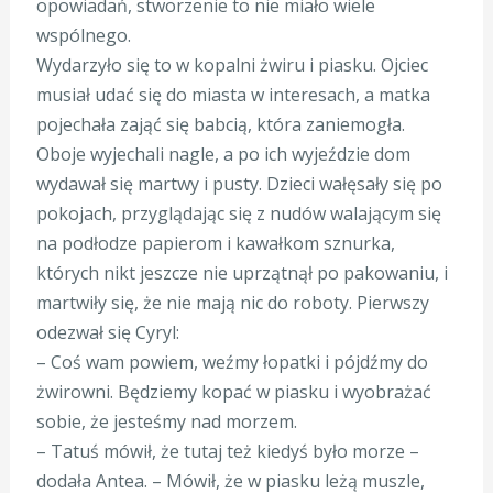
opowiadań, stworzenie to nie miało wiele
wspólnego.
Wydarzyło się to w kopalni żwiru i piasku. Ojciec
musiał udać się do miasta w interesach, a matka
pojechała zająć się babcią, która zaniemogła.
Oboje wyjechali nagle, a po ich wyjeździe dom
wydawał się martwy i pusty. Dzieci wałęsały się po
pokojach, przyglądając się z nudów walającym się
na podłodze papierom i kawałkom sznurka,
których nikt jeszcze nie uprzątnął po pakowaniu, i
martwiły się, że nie mają nic do roboty. Pierwszy
odezwał się Cyryl:
– Coś wam powiem, weźmy łopatki i pójdźmy do
żwirowni. Będziemy kopać w piasku i wyobrażać
sobie, że jesteśmy nad morzem.
– Tatuś mówił, że tutaj też kiedyś było morze –
dodała Antea. – Mówił, że w piasku leżą muszle,