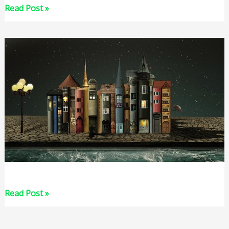
Chłopcy
Read Post »
z
Placu
Broni
–
Ferenc
Molnar
REDAKCJA
Read Post »
KOREKTA
I