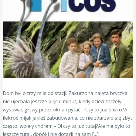
Dom był o trzy mile od stacji. Zakurzona najęta bryczka
nie ujechała jeszcze pięciu minut, kiedy dzieci zaczęły
wysuwać głowy przez okna i pytać:– Czy to już blisko?A
ilekroć mijali jakieś zabudowania, co nie zdarzało się zbyt
często, wołały chórem:– O! czy to już tutaj?Ale nie było to
jeszcze tutaj, dopóki nie dotarli na sam […]