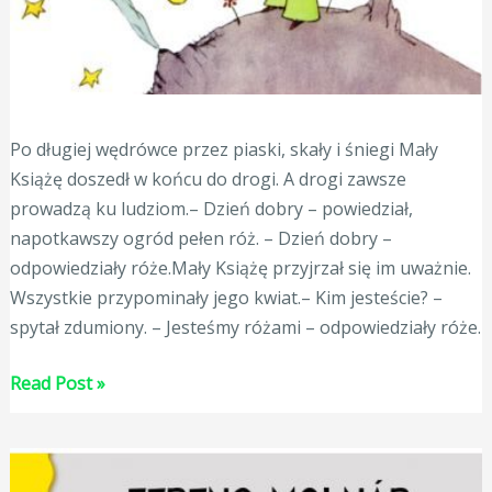
Po długiej wędrówce przez piaski, skały i śniegi Mały
Książę doszedł w końcu do drogi. A drogi zawsze
prowadzą ku ludziom.– Dzień dobry – powiedział,
napotkawszy ogród pełen róż. – Dzień dobry –
odpowiedziały róże.Mały Książę przyjrzał się im uważnie.
Wszystkie przypominały jego kwiat.– Kim jesteście? –
spytał zdumiony. – Jesteśmy różami – odpowiedziały róże.
Mały
Read Post »
Książę
–
Antoine